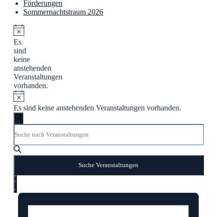
Förderungen
Sommernachtstraum 2026
Es
sind
keine
anstehenden
Veranstaltungen
vorhanden.
Es sind keine anstehenden Veranstaltungen vorhanden.
Veranstaltungen
Suche
Bitte
Suche
Schlüsselwort
und
eingeben.
Suche
Ansichten,
nach
Suche Veranstaltungen
Navigation
Veranstaltungen
Veranstaltung
Schlüsselwort.
Liste
Ansichten-
Navigation