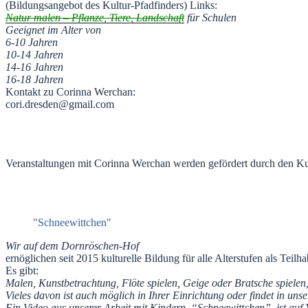
(Bildungsangebot des Kultur-Pfadfinders) Links:
Natur malen – Pflanze, Tiere, Landschaft
für Schulen
Geeignet im Alter von
6-10 Jahren
10-14 Jahren
14-16 Jahren
16-18 Jahren
Kontakt zu Corinna Werchan:
cori.dresden@gmail.com
Veranstaltungen mit Corinna Werchan werden gefördert durch den Kul
"Schneewittchen"
Wir auf dem Dornröschen-Hof
ernöglichen seit 2015 kulturelle Bildung für alle Alterstufen als Tei
Es gibt:
Malen, Kunstbetrachtung, Flöte spielen, Geige oder Bratsche spielen
Vieles davon ist auch möglich in Ihrer Einrichtung oder findet in uns
Ein Video aus unserer Arbeit mit Kindern, “Schneewittchen”, ist auf