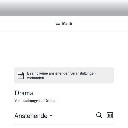
Zum
Inhalt
springen
Menü
Es sind keine anstehenden Veranstaltungen
vorhanden.
Drama
Veranstaltungen
Drama
Anstehende
V
V
S
L
u
e
e
i
D
c
s