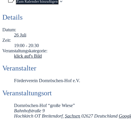
Zum Kalender hinzufügen
Details
Datum:
26 Juli
Zeit:
19:00 - 20:30
Veranstaltungskategorie:
klick auf's Bild
Veranstalter
Förderverein Dornröschen-Hof e.V.
Veranstaltungsort
Dornröschen-Hof “große Wiese”
Bahnhofstraße 9
Hochkirch OT Breitendorf
,
Sachsen
02627
Deutschland
Google