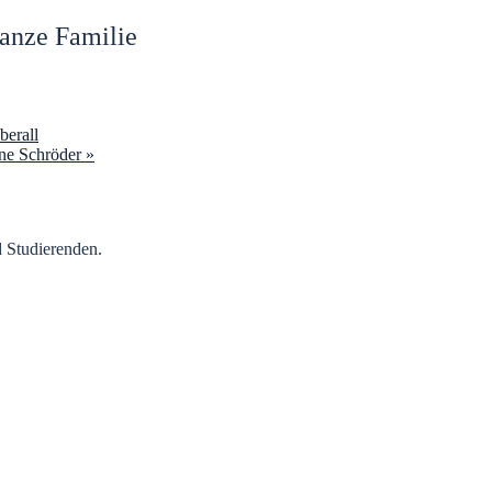
anze Familie
berall
ane Schröder
»
d Studierenden.