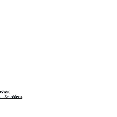
berall
ane Schröder
»