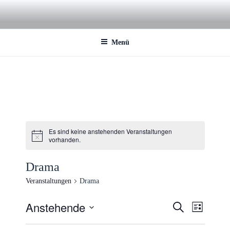
Zum
Inhalt
springen
Menü
Es sind keine anstehenden Veranstaltungen
vorhanden.
Drama
Veranstaltungen
Drama
Anstehende
V
V
S
L
u
e
e
i
D
c
s