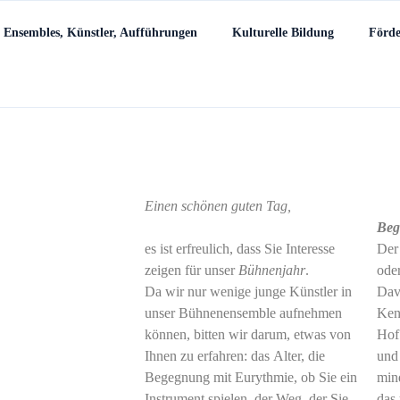
Ensembles, Künstler, Aufführungen
Kulturelle Bildung
Förd
Einen schönen guten Tag,
Beg
es ist erfreulich, dass Sie Interesse
Der
zeigen für unser
Bühnenjahr
.
ode
Da wir nur wenige junge Künstler in
Dav
unser Bühnenensemble aufnehmen
Ken
können, bitten wir darum, etwas von
Hof
Ihnen zu erfahren: das Alter, die
und
Begegnung mit Eurythmie, ob Sie ein
min
Instrument spielen, der Weg, der Sie
das