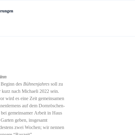
erungen
inn
 Beginn des
Bühnenjahres
soll zu
r kurz nach Michaeli 2022 sein.
or wird es eine Zeit gemeinsamen
nenlernens auf dem Dornröschen-
 bei gemeinsamer Arbeit in Haus
 Garten geben, insgesamt
destens zwei Wochen; wir nennen
 unsere “Bauzeit”.