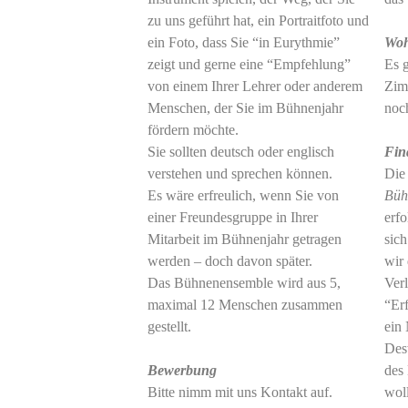
zu uns geführt hat, ein Portraitfoto und
ein Foto, dass Sie “in Eurythmie”
Wo
zeigt und gerne eine “Empfehlung”
Es g
von einem Ihrer Lehrer oder anderem
Zim
Menschen, der Sie im Bühnenjahr
noc
fördern möchte.
Sie sollten deutsch oder englisch
Fin
verstehen und sprechen können.
Die
Es wäre erfreulich, wenn Sie von
Büh
einer Freundesgruppe in Ihrer
erf
Mitarbeit im Bühnenjahr getragen
sich
werden – doch davon später.
wir 
Das Bühnenensemble wird aus 5,
Verl
maximal 12 Menschen zusammen
“Erf
gestellt.
ein
Des
Bewerbung
des 
Bitte nimm mit uns Kontakt auf.
wol