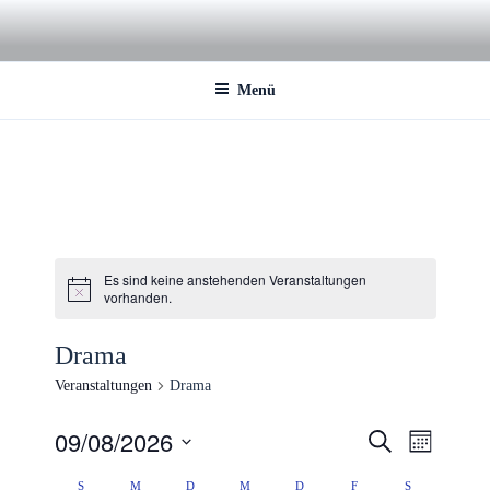
Zum
Inhalt
springen
Menü
Es sind keine anstehenden Veranstaltungen
vorhanden.
Drama
Veranstaltungen
Drama
09/08/2026
V
V
S
M
u
e
e
o
D
c
S
M
D
M
D
F
S
n